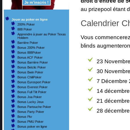
droit d’entrée de 5
au prizepool étant 
Jouer au poker en ligne
Calendrier C
200% Poker
888 Poker
Apprendre à jouer au Poker Texas
Vous commencerez c
Holdem
Barrière Poker
blinds augmenteront
Bonus 200% Poker
Bonus 888Poker
Bonus ACF Poker
23 Novembre
Bonus Barrière Poker
Bonus Betclic Poker
30 Novembre
Bonus Bwin Poker
Bonus ChiliPoker
7 Décembre 
Bonus Eurosport Poker
Bonus Everest Poker
14 décembre
Bonus Full Tilt Poker
Bonus Joa Poker
21 décembre
Bonus Lucky Jeux
Bonus Partouche Poker
28 décembre
Bonus Party Poker
Bonus Pkr
Bonus PMU Poker
Bonus poker en ligne