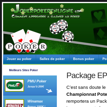
Jouer au poker
Salles de poker
Bonus poker
Po
Meilleurs Sites Poker
Package EPT
PMU Poker
C’est sans doute l
Jusqu'à 200€
Championnat Pote
remportera un Pack
Winamax
Bonus 1000€ !