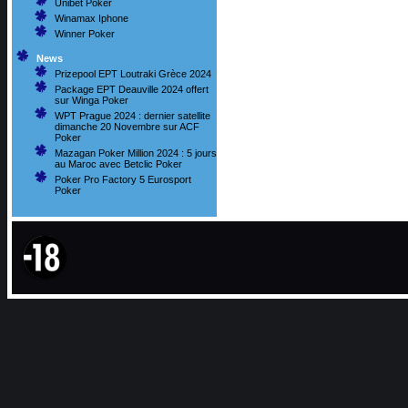
Unibet Poker
Winamax Iphone
Winner Poker
News
Prizepool EPT Loutraki Grèce 2024
Package EPT Deauville 2024 offert
sur Winga Poker
WPT Prague 2024 : dernier satellite
dimanche 20 Novembre sur ACF
Poker
Mazagan Poker Million 2024 : 5 jours
au Maroc avec Betclic Poker
Poker Pro Factory 5 Eurosport
Poker