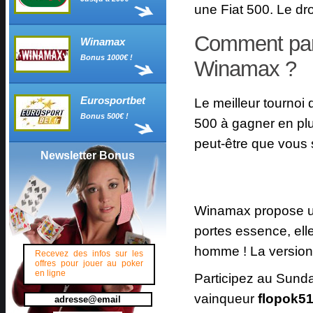
une Fiat 500. Le dro
Comment part
Winamax
Bonus 1000€ !
Winamax ?
Eurosportbet
Le meilleur tournoi
Bonus 500€ !
500 à gagner en plu
peut-être que vous 
Newsletter Bonus
Winamax propose un
portes essence, ell
homme ! La versio
Recevez des infos sur les
offres pour jouer au poker
en ligne
Participez au Sunda
vainqueur
flopok5