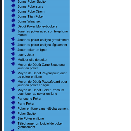
Bonus Poker Subito
Bonus Pokerstars
Bonus PokerXtrem
Bonus Titan Poker
Bonus Winamax
Dépôt Poker Moneybookers
Jouer au poker avec son téléphone
mobile
Jouer au poker en ligne gratuitement
Jouer au poker en ligne légalement
Jouer poker en ligne
Lucky Jeux
Meilleur site de poker
Moyen de Dépôt Carte Bleue pour
jouer au poker
Moyen de Dépôt Paypal pour jouer
au poker en ligne
Moyen de Dépôt Paysafecard pour
jouer au poker en ligne
Moyen de Dépôt Ticket Premium
pour jouer au poker en ligne
Partouche Poker
Party Poker
Poker en ligne sans téléchargement
Poker Subito
Site Poker en ligne
Télécharger un logiciel de poker
gratuitement