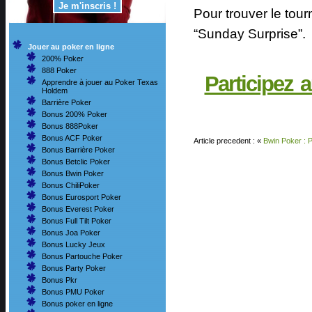
Pour trouver le tour
“Sunday Surprise”.
Jouer au poker en ligne
200% Poker
888 Poker
Participez 
Apprendre à jouer au Poker Texas
Holdem
Barrière Poker
Bonus 200% Poker
Bonus 888Poker
Bonus ACF Poker
Article precedent : «
Bwin Poker : 
Bonus Barrière Poker
Bonus Betclic Poker
Bonus Bwin Poker
Bonus ChiliPoker
Bonus Eurosport Poker
Bonus Everest Poker
Bonus Full Tilt Poker
Bonus Joa Poker
Bonus Lucky Jeux
Bonus Partouche Poker
Bonus Party Poker
Bonus Pkr
Bonus PMU Poker
Bonus poker en ligne